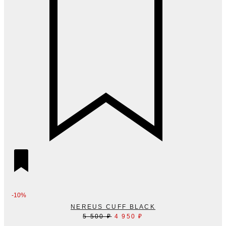
-10%
NEREUS CUFF BLACK
Первоначальная
Текущая
5 500
₽
4 950
₽