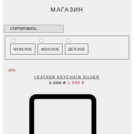
МАГАЗИН
МУЖСКОЕ
ЖЕНСКОЕ
ДЕТСКОЕ
-10%
LEATHER KEYCHAIN SILVER
Первоначальная
Текущая
2 200
₽
1 980
₽
цена
цена:
составляла
1
2
980 ₽.
200 ₽.