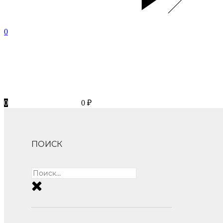
0
0
0
₽
ПОИСК